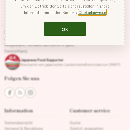
um den Betrieb der Seite sicherzustellen. Nähere
Informationen finden Sie hier:
Cookiehinweise
Hanabira
OK
Japanische Lebensmittel, sorgfältig
ausgewählt. Versand aus Berlin in ganz
Deutschland.
Japanese Food Supporter
Anerkannt vom japanischen Landwirtschaftsministerium (MAFF)
Folgen Sie uns
Information
Customer service
Seitenübersicht
Suche
Versand & Bezahlung
Zuletzt angesehen