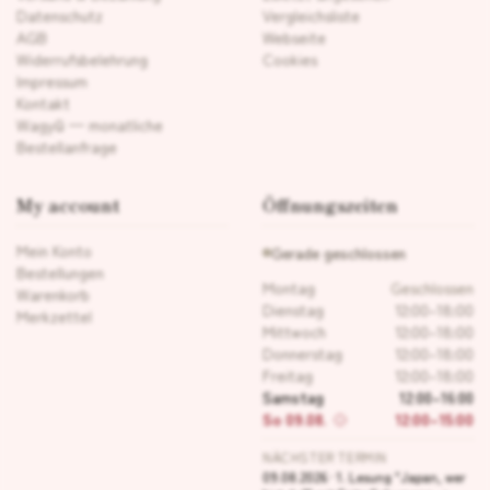
Datenschutz
Vergleichsliste
AGB
Webseite
Widerrufsbelehrung
Cookies
Impressum
Kontakt
Wagyū — monatliche
Bestellanfrage
My account
Öffnungszeiten
Mein Konto
Gerade geschlossen
Bestellungen
Montag
Geschlossen
Warenkorb
Dienstag
12:00–18:00
Merkzettel
Mittwoch
12:00–18:00
Donnerstag
12:00–18:00
Freitag
12:00–18:00
Samstag
12:00–16:00
So 09.08.
12:00–15:00
NÄCHSTER TERMIN
09.08.2026 · 1. Lesung "Japan, wer