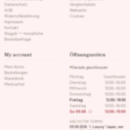
Datenschutz
Vergleichsliste
AGB
Webseite
Widerrufsbelehrung
Cookies
Impressum
Kontakt
Wagyū — monatliche
Bestellanfrage
My account
Öffnungszeiten
Mein Konto
Gerade geschlossen
Bestellungen
Montag
Geschlossen
Warenkorb
Dienstag
12:00–18:00
Merkzettel
Mittwoch
12:00–18:00
Donnerstag
12:00–18:00
Freitag
12:00–18:00
Samstag
12:00–16:00
So 09.08.
12:00–15:00
NÄCHSTER TERMIN
09.08.2026 · 1. Lesung "Japan, wer