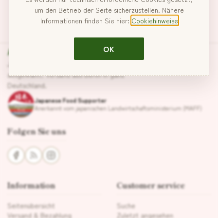
um den Betrieb der Seite sicherzustellen. Nähere
Informationen finden Sie hier:
Cookiehinweise
Hanabira
OK
Japanische Lebensmittel, sorgfältig
ausgewählt. Versand aus Berlin in ganz
Deutschland.
Japanese Food Supporter
Anerkannt vom japanischen Landwirtschaftsministerium (MAFF)
Folgen Sie uns
Information
Customer service
Seitenübersicht
Suche
Versand & Bezahlung
Zuletzt angesehen