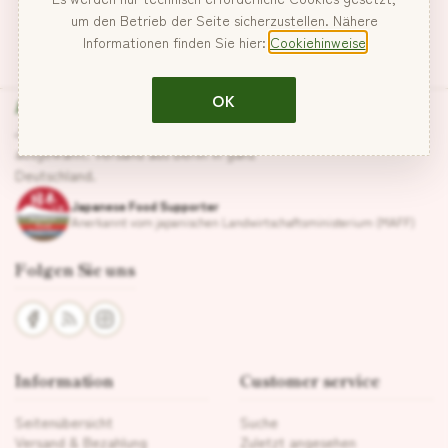
um den Betrieb der Seite sicherzustellen. Nähere
Informationen finden Sie hier:
Cookiehinweise
Hanabira
OK
Japanische Lebensmittel, sorgfältig
ausgewählt. Versand aus Berlin in ganz
Deutschland.
Japanese Food Supporter
Anerkannt vom japanischen Landwirtschaftsministerium (MAFF)
Folgen Sie uns
Information
Customer service
Seitenübersicht
Suche
Versand & Bezahlung
Zuletzt angesehen