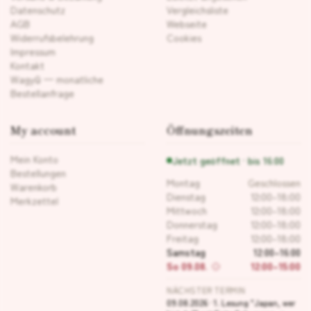
Datenschutz
Vergleichsliste
AGB
Webseite
Widerrufsbelehrung
Cookies
Impressum
Kontakt
Wagyū — monatliche
Bestellanfrage
My account
Öffnungszeiten
Mein Konto
Jetzt geöffnet · bis 16:00
Bestellungen
Montag
Geschlossen
Warenkorb
Dienstag
12:00–18:00
Merkzettel
Mittwoch
12:00–18:00
Donnerstag
12:00–18:00
Freitag
12:00–18:00
Samstag
12:00–16:00
So 09.08.
12:00–15:00
NÄCHSTER TERMIN
09.08.2026 · 1. Lesung "Japan, wer