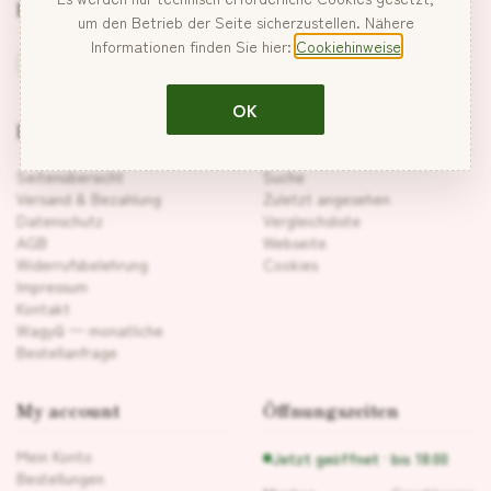
Folgen Sie uns
um den Betrieb der Seite sicherzustellen. Nähere
Informationen finden Sie hier:
Cookiehinweise
OK
Information
Customer service
Seitenübersicht
Suche
Versand & Bezahlung
Zuletzt angesehen
Datenschutz
Vergleichsliste
AGB
Webseite
Widerrufsbelehrung
Cookies
Impressum
Kontakt
Wagyū — monatliche
Bestellanfrage
My account
Öffnungszeiten
Mein Konto
Jetzt geöffnet · bis 18:00
Bestellungen