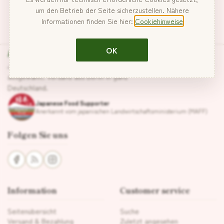
um den Betrieb der Seite sicherzustellen. Nähere
Informationen finden Sie hier:
Cookiehinweise
Hanabira
OK
Japanische Lebensmittel, sorgfältig
ausgewählt. Versand aus Berlin in ganz
Deutschland.
Japanese Food Supporter
Anerkannt vom japanischen Landwirtschaftsministerium (MAFF)
Folgen Sie uns
Information
Customer service
Seitenübersicht
Suche
Versand & Bezahlung
Zuletzt angesehen