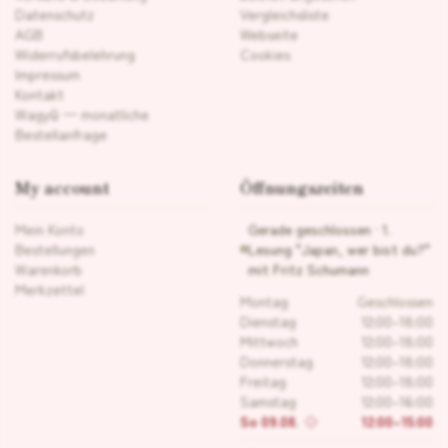
Datenschutz
Vergleichsliste
AGB
Webseite
Widerrufsbelehrung
Cookies
Impressum
Kontakt
Wagyū — monatliche
Bestellanfrage
My account
Öffnungszeiten
Mein Konto
Gerade geschlossen · 1.
Bestellungen
Lesung "Japan, wer bist du?"
Warenkorb
mit Fritz Schumann
Merkzettel
Montag
Geschlossen
Dienstag
12:00–18:00
Mittwoch
12:00–18:00
Donnerstag
12:00–18:00
Freitag
12:00–18:00
Samstag
12:00–16:00
So 09.08.
12:00–15:00