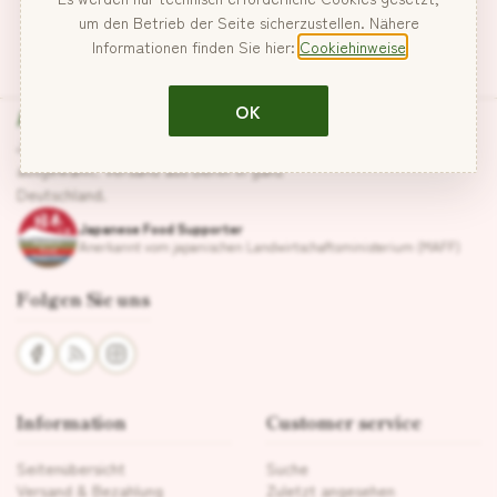
um den Betrieb der Seite sicherzustellen. Nähere
Informationen finden Sie hier:
Cookiehinweise
Hanabira
OK
Japanische Lebensmittel, sorgfältig
ausgewählt. Versand aus Berlin in ganz
Deutschland.
Japanese Food Supporter
Anerkannt vom japanischen Landwirtschaftsministerium (MAFF)
Folgen Sie uns
Information
Customer service
Seitenübersicht
Suche
Versand & Bezahlung
Zuletzt angesehen