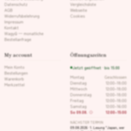
Datenschutz
Vergleichsliste
AGB
Webseite
Widerrufsbelehrung
Cookies
Impressum
Kontakt
Wagyū — monatliche
Bestellanfrage
My account
Öffnungszeiten
Mein Konto
Jetzt geöffnet · bis 15:00
Bestellungen
Montag
Geschlossen
Warenkorb
Dienstag
12:00–18:00
Merkzettel
Mittwoch
12:00–18:00
Donnerstag
12:00–18:00
Freitag
12:00–18:00
Samstag
12:00–16:00
So 09.08.
12:00–15:00
NÄCHSTER TERMIN
09.08.2026 · 1. Lesung "Japan, wer