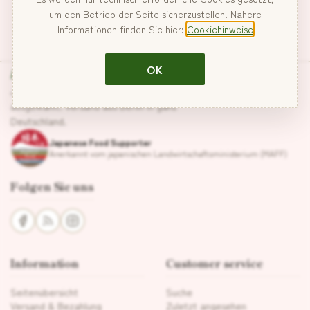
um den Betrieb der Seite sicherzustellen. Nähere
Informationen finden Sie hier:
Cookiehinweise
Hanabira
OK
Japanische Lebensmittel, sorgfältig
ausgewählt. Versand aus Berlin in ganz
Deutschland.
Japanese Food Supporter
Anerkannt vom japanischen Landwirtschaftsministerium (MAFF)
Folgen Sie uns
Information
Customer service
Seitenübersicht
Suche
Versand & Bezahlung
Zuletzt angesehen