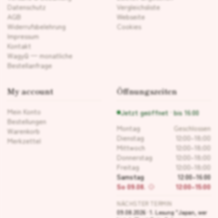
Datenschutz
Vergleichsliste
AGB
Webseite
Widerrufsbelehrung
Cookies
Impressum
Kontakt
Wagyū — monatliche
Bestellanfrage
My account
Öffnungszeiten
Mein Konto
Jetzt geöffnet · bis 16:00
Bestellungen
Montag
Geschlossen
Warenkorb
Dienstag
12:00–18:00
Merkzettel
Mittwoch
12:00–18:00
Donnerstag
12:00–18:00
Freitag
12:00–18:00
Samstag
12:00–16:00
So 09.08.
12:00–15:00
NÄCHSTER TERMIN
09.08.2026 · 1. Lesung "Japan, wer