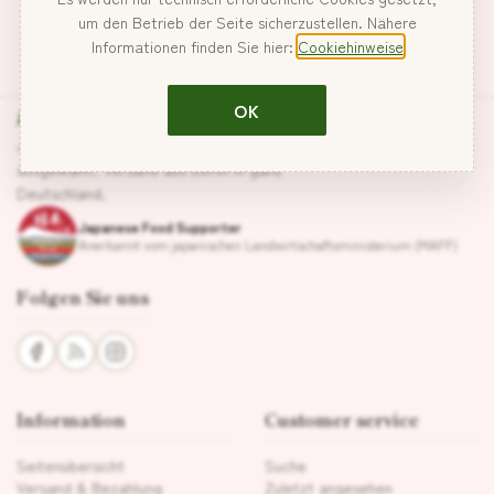
um den Betrieb der Seite sicherzustellen. Nähere
Informationen finden Sie hier:
Cookiehinweise
Hanabira
OK
Japanische Lebensmittel, sorgfältig
ausgewählt. Versand aus Berlin in ganz
Deutschland.
Japanese Food Supporter
Anerkannt vom japanischen Landwirtschaftsministerium (MAFF)
Folgen Sie uns
Information
Customer service
Seitenübersicht
Suche
Versand & Bezahlung
Zuletzt angesehen