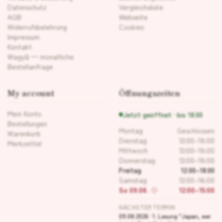
Datenschutz
Vergleichsliste
AGB
Webseite
Widerrufsbelehrung
Cookies
Impressum
Kontakt
Wagyū — monatliche
Bestellanfrage
My account
Öffnungszeiten
Mein Konto
Jetzt geöffnet · bis 18:00
Bestellungen
Montag
Geschlossen
Warenkorb
Dienstag
12:00–18:00
Merkzettel
Mittwoch
12:00–18:00
Donnerstag
12:00–18:00
Freitag
12:00–18:00
Samstag
12:00–16:00
So 09.08.
12:00–15:00
NÄCHSTER TERMIN
09.08.2026 · 1. Lesung "Japan, wer