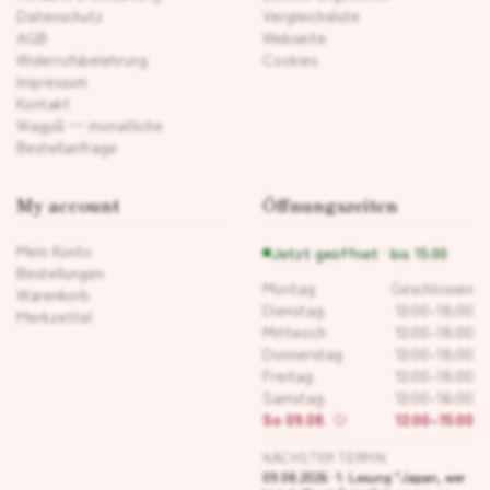
Datenschutz
Vergleichsliste
AGB
Webseite
Widerrufsbelehrung
Cookies
Impressum
Kontakt
Wagyū — monatliche
Bestellanfrage
My account
Öffnungszeiten
Mein Konto
Jetzt geöffnet · bis 15:00
Bestellungen
Montag
Geschlossen
Warenkorb
Dienstag
12:00–18:00
Merkzettel
Mittwoch
12:00–18:00
Donnerstag
12:00–18:00
Freitag
12:00–18:00
Samstag
12:00–16:00
So 09.08.
12:00–15:00
NÄCHSTER TERMIN
09.08.2026 · 1. Lesung "Japan, wer