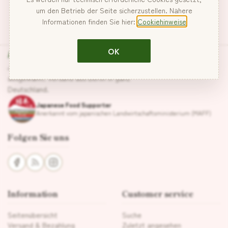
um den Betrieb der Seite sicherzustellen. Nähere
Informationen finden Sie hier:
Cookiehinweise
Hanabira
OK
Japanische Lebensmittel, sorgfältig
ausgewählt. Versand aus Berlin in ganz
Deutschland.
Japanese Food Supporter
Anerkannt vom japanischen Landwirtschaftsministerium (MAFF)
Folgen Sie uns
Information
Customer service
Seitenübersicht
Suche
Versand & Bezahlung
Zuletzt angesehen