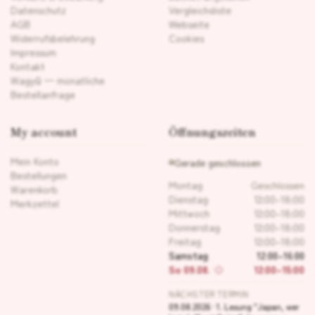
Datenschutz
Vergleichsliste
AGB
Webseite
Widerrufsbelehrung
Cookies
Impressum
Kontakt
Wagyū — monatliche
Bestellanfrage
My account
Öffnungszeiten
Mein Konto
Gerade geschlossen
Bestellungen
Montag
Geschlossen
Warenkorb
Dienstag
12:00–18:00
Merkzettel
Mittwoch
12:00–18:00
Donnerstag
12:00–18:00
Freitag
12:00–18:00
Samstag
12:00–16:00
So 09.08.
12:00–15:00
NÄCHSTER TERMIN
09.08.2026 · 1. Lesung "Japan, wer