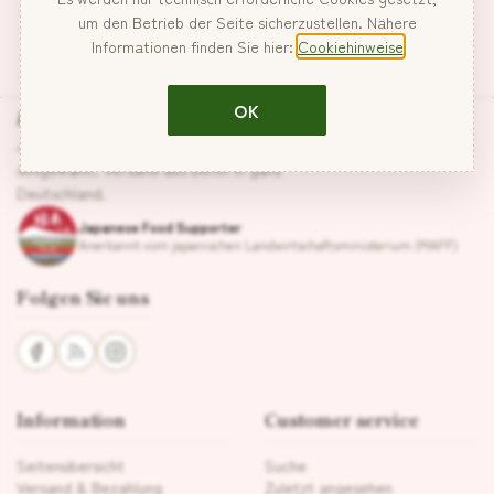
um den Betrieb der Seite sicherzustellen. Nähere
Informationen finden Sie hier:
Cookiehinweise
Hanabira
OK
Japanische Lebensmittel, sorgfältig
ausgewählt. Versand aus Berlin in ganz
Deutschland.
Japanese Food Supporter
Anerkannt vom japanischen Landwirtschaftsministerium (MAFF)
Folgen Sie uns
Information
Customer service
Seitenübersicht
Suche
Versand & Bezahlung
Zuletzt angesehen