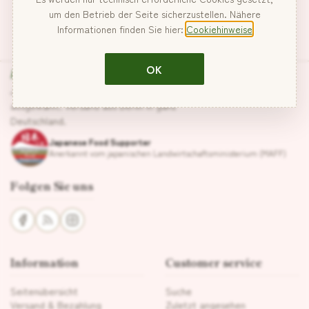
um den Betrieb der Seite sicherzustellen. Nähere
Informationen finden Sie hier:
Cookiehinweise
Hanabira
OK
Japanische Lebensmittel, sorgfältig
ausgewählt. Versand aus Berlin in ganz
Deutschland.
Japanese Food Supporter
Anerkannt vom japanischen Landwirtschaftsministerium (MAFF)
Folgen Sie uns
Information
Customer service
Seitenübersicht
Suche
Versand & Bezahlung
Zuletzt angesehen