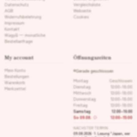
Datenschutz
Vergleichsliste
AGB
Webseite
Widerrufsbelehrung
Cookies
Impressum
Kontakt
Wagyū — monatliche
Bestellanfrage
My account
Öffnungszeiten
Mein Konto
Gerade geschlossen
Bestellungen
Montag
Geschlossen
Warenkorb
Dienstag
12:00–18:00
Merkzettel
Mittwoch
12:00–18:00
Donnerstag
12:00–18:00
Freitag
12:00–18:00
Samstag
12:00–16:00
So 09.08.
12:00–15:00
NÄCHSTER TERMIN
09.08.2026 · 1. Lesung "Japan, wer