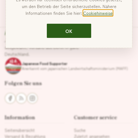
um den Betrieb der Seite sicherzustellen. Nähere
Informationen finden Sie hier:
Cookiehinweise
Hanabira
OK
Japanische Lebensmittel, sorgfältig
ausgewählt. Versand aus Berlin in ganz
Deutschland.
Japanese Food Supporter
Anerkannt vom japanischen Landwirtschaftsministerium (MAFF)
Folgen Sie uns
Information
Customer service
Seitenübersicht
Suche
Versand & Bezahlung
Zuletzt angesehen