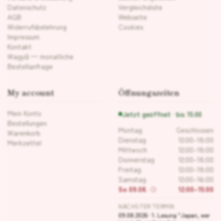
Datenschutz
Vergleichsliste
AGB
Webseite
Widerrufsbelehrung
Cookies
Impressum
Kontakt
Wagyū — monatliche
Bestellanfrage
My account
Öffnungszeiten
Mein Konto
Jetzt geöffnet · bis 15:00
Bestellungen
Montag
Geschlossen
Warenkorb
Dienstag
12:00–18:00
Merkzettel
Mittwoch
12:00–18:00
Donnerstag
12:00–18:00
Freitag
12:00–18:00
Samstag
12:00–16:00
So 09.08.
12:00–15:00
NÄCHSTER TERMIN
09.08.2026 · 1. Lesung "Japan, wer