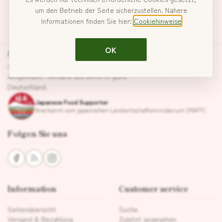
um den Betrieb der Seite sicherzustellen. Nähere
Informationen finden Sie hier:
Cookiehinweise
Hanabira
OK
Japanische Lebensmittel, sorgfältig
ausgewählt. Versand aus Berlin in ganz
Deutschland.
Japanese Food Supporter
Anerkannt vom japanischen Landwirtschaftsministerium (MAFF)
Folgen Sie uns
Information
Customer service
Seitenübersicht
Suche
Versand & Bezahlung
Zuletzt angesehen