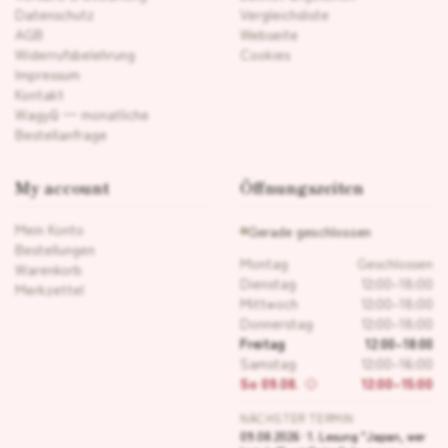
Datenschutz
Vergleichsliste
AGB
Webseite
Widerrufsbelehrung
Cookies
Impressum
Kontakt
Wagyū — monatliche
Bestellanfrage
My account
Öffnungszeiten
Mein Konto
Gerade geschlossen
Bestellungen
Montag
Geschlossen
Warenkorb
Dienstag
12:00–18:00
Merkzettel
Mittwoch
12:00–18:00
Donnerstag
12:00–18:00
Freitag
12:00–18:00
Samstag
12:00–16:00
So 09.08.
12:00–15:00
NÄCHSTER TERMIN
09.08.2026 · 1. Lesung "Japan, wer