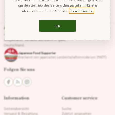
um den Betrieb der Seite sicherzustellen. Nähere
Informationen finden Sie hier:
Cookiehinweise
Hanabira
OK
Japanische Lebensmittel, sorgfältig
ausgewählt. Versand aus Berlin in ganz
Deutschland.
Japanese Food Supporter
Anerkannt vom japanischen Landwirtschaftsministerium (MAFF)
Folgen Sie uns
Information
Customer service
Seitenübersicht
Suche
Versand & Bezahlung
Zuletzt angesehen