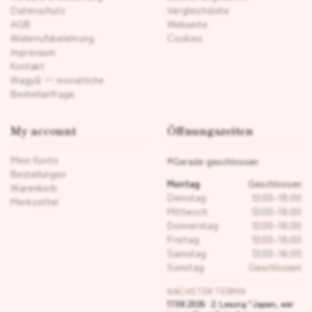
Datenschutz
Vergleichsliste
AGB
Webseite
Widerrufsbelehrung
Cookies
Impressum
Kontakt
Wagyū — monatliche
Bestellanfrage
My account
Öffnungszeiten
Mein Konto
Gerade geschlossen
Bestellungen
Montag
Geschlossen
Warenkorb
Dienstag
12:00–18:00
Merkzettel
Mittwoch
12:00–18:00
Donnerstag
12:00–18:00
Freitag
12:00–18:00
Samstag
12:00–16:00
Sonntag
Geschlossen
NÄCHSTER TERMIN
17.08.2026 · 2. Lesung "Japan, wer