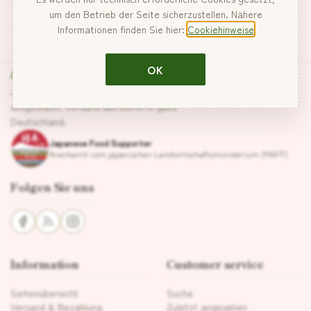
um den Betrieb der Seite sicherzustellen. Nähere
Informationen finden Sie hier:
Cookiehinweise
Hanabira
OK
Japanische Lebensmittel, sorgfältig
ausgewählt. Versand aus Berlin in ganz
Deutschland.
Japanese Food Supporter
Anerkannt vom japanischen Landwirtschaftsministerium (MAFF)
Folgen Sie uns
Information
Customer service
Seitenübersicht
Suche
Versand & Bezahlung
Zuletzt angesehen